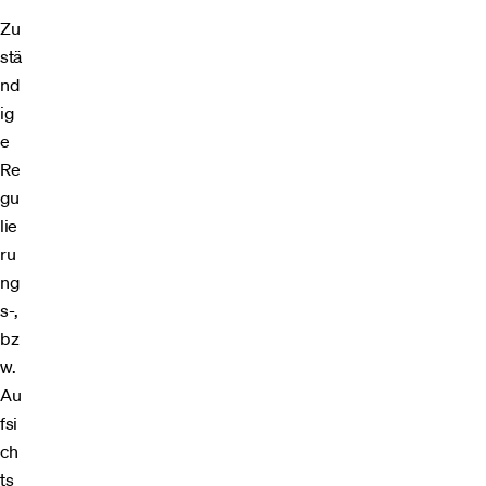
Zu
stä
nd
ig
e
Re
gu
lie
ru
ng
s-,
bz
w.
Au
fsi
ch
ts