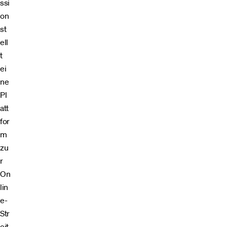
ssi
on
st
ell
t
ei
ne
Pl
att
for
m
zu
r
On
lin
e-
Str
eit