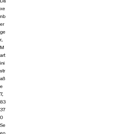
Da
xe
nb
er
ge
r,
M
art
ini
str
aß
e
7,​
83
37
0
Se
eo