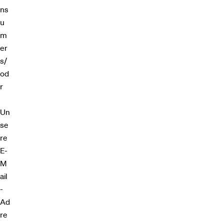
ns
u
m
er
s/
od
r
Un
se
re
E-
M
ail
-
Ad
re