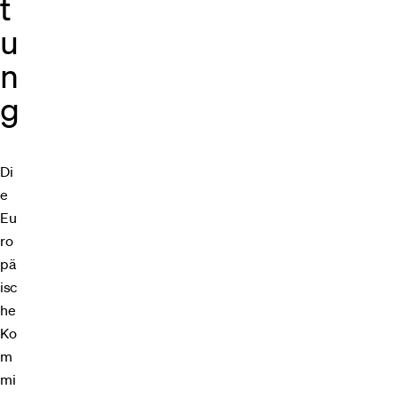
t
u
n
g
Di
e
Eu
ro
pä
isc
he
Ko
m
mi