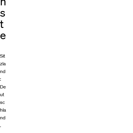
n
s
t
e
Sit
zla
nd
:
De
ut
sc
hla
nd
.