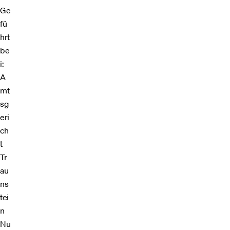
Ge
fü
hrt
be
i:
A
mt
sg
eri
ch
t
Tr
au
ns
tei
n
Nu