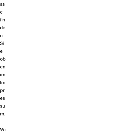
ss
e
fin
de
n
Si
e
ob
en
im
Im
pr
es
su
m.
Wi