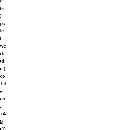
o
(at
)
pa
tc
h-
wo
rk
(d
ot)
co
Tel
ef
on
:
+4
9
(0)