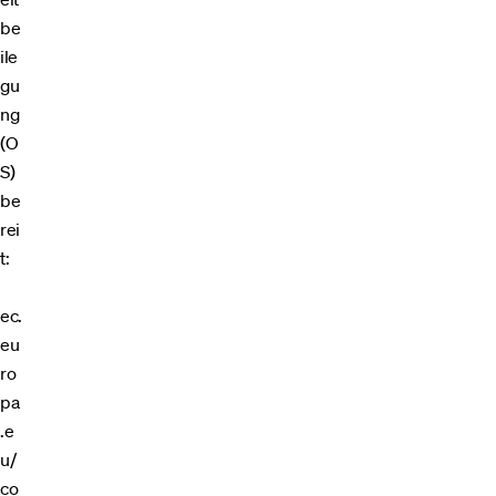
be
ile
gu
ng
(O
S)
be
rei
t:
ec.
eu
ro
pa
.e
u/
co