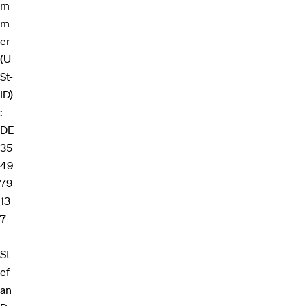
m
m
er
(U
St-
ID)
:
DE
35
49
79
13
7
St
ef
an