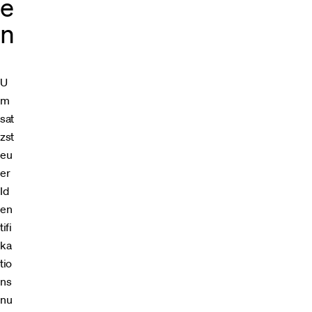
e
n
U
m
sat
zst
eu
er
Id
en
tifi
ka
tio
ns
nu