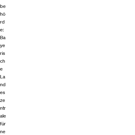
be
hö
rd
e:
Ba
ye
ris
ch
e
La
nd
es
ze
ntr
ale
für
ne