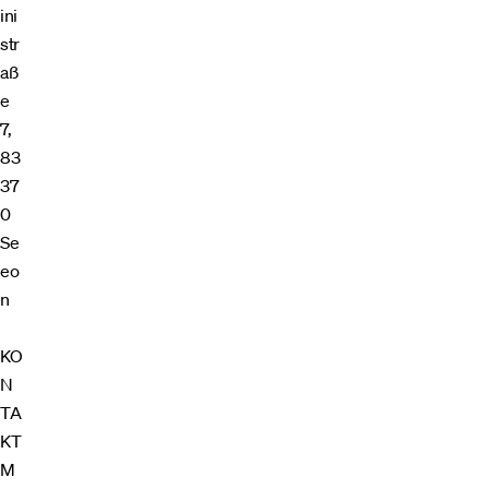
ini
str
aß
e
7,
83
37
0
Se
eo
n
KO
N
TA
KT
M