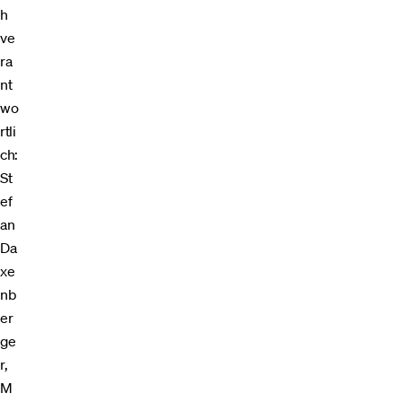
h
ve
ra
nt
wo
rtli
ch:
St
ef
an
Da
xe
nb
er
ge
r,
M