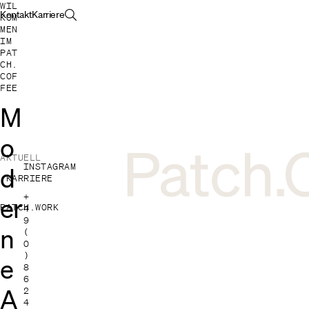
WIL
Kontakt
Karriere
KOM
MEN
IM
PAT
CH.
COF
FEE
M
o
AKTUELL
INSTAGRAM
d
KARRIERE
+
er
PATCH.WORK
4
9
n
(
0
)
e
8
6
A
2
4