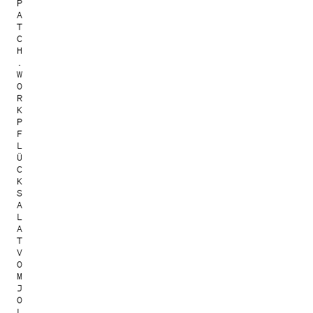
P
A
T
C
H
.
W
O
R
K
P
F
L
Ü
C
K
S
A
L
A
T
V
O
M
J
O
L