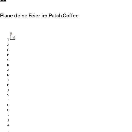
Plane deine Feier im Patch.Coffee
T
A
G
E
S
K
A
R
T
E
1
2
:
0
0
-
1
4
: