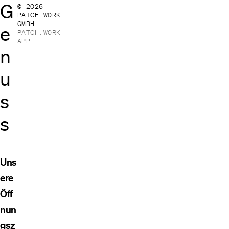
G
© 2026
PATCH.WORK
GMBH
e
PATCH.WORK
APP
n
u
s
s
Uns
ere
Öff
nun
gsz