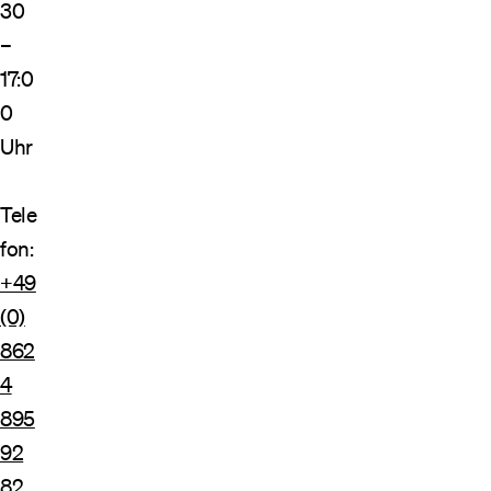
30
–
17:0
0
Uhr
Tele
fon:
+49
(0)
862
4
895
92
82