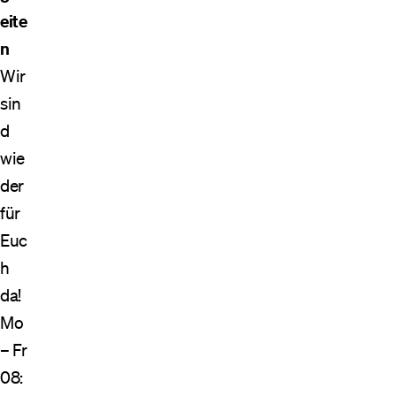
eite
n
Wir
sin
d
wie
der
für
Euc
h
da!
Mo
– Fr
08: